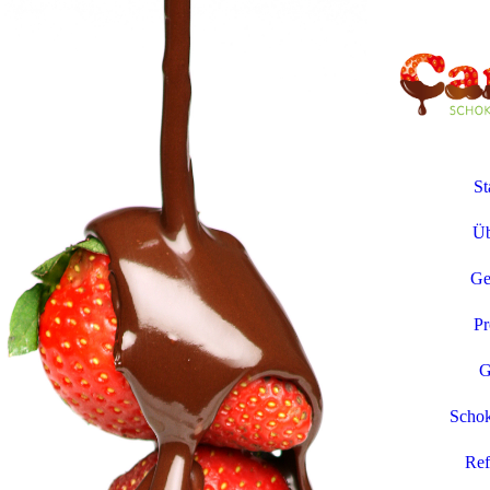
St
Üb
Ge
Pr
G
Scho
Ref